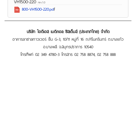
VH1500-220
rev.1.0
800-VH1500-220.pd
f
บริษัท ไอดีเอส เมดิคอล ซิสเต็มส์ (ประเทศไทย) จำกัด
อาคารลาซาลทาวเวอร์ ชั้น G-3, 10/11 หมู่ที่ 16 ถ.ศรีนครินทร์ ต.บางแก้ว
อ.บางพลี จ.สมุทรปราการ 10540
โทรศัพท์ 02 349 4780-3 โทรสาร 02 758 8874, 02 758 888