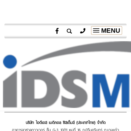
MENU
Toggle
navigation
บริษัท ไอดีเอส เมดิคอล ซิสเต็มส์ (ประเทศไทย) จำกัด
อาคารลาซาลทาวเวอร์ ชั้น G-3, 10/11 หมู่ที่ 16 ถ.ศรีนครินทร์ ต.บางแก้ว