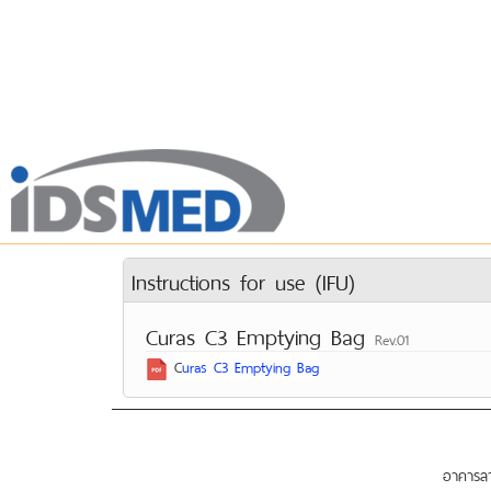
Instructions for use (IFU)
Curas C3 Emptying Bag
Rev.01
C
uras C3 Emptying Bag
อาคารลาซ