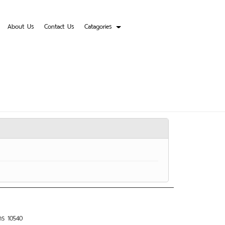
About Us
Contact Us
Catagories
การ 10540