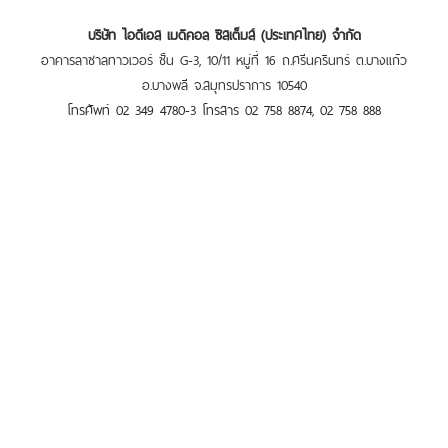
บริษัท ไอดีเอส เมดิคอล ซิสเต็มส์ (ประเทศไทย) จำกัด
อาคารลาซาลทาวเวอร์ ชั้น G-3, 10/11 หมู่ที่ 16 ถ.ศรีนครินทร์ ต.บางแก้ว
อ.บางพลี จ.สมุทรปราการ 10540
โทรศัพท์ 02 349 4780-3 โทรสาร 02 758 8874, 02 758 888