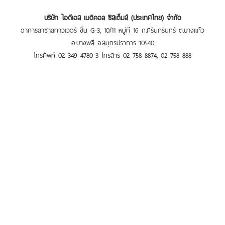
บริษัท ไอดีเอส เมดิคอล ซิสเต็มส์ (ประเทศไทย) จำกัด
อาคารลาซาลทาวเวอร์ ชั้น G-3, 10/11 หมู่ที่ 16 ถ.ศรีนครินทร์ ต.บางแก้ว
อ.บางพลี จ.สมุทรปราการ 10540
โทรศัพท์ 02 349 4780-3 โทรสาร 02 758 8874, 02 758 888